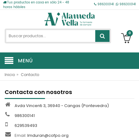
Tus productos en casa en sólo 24 - 48
986300141
986300141
horas hábiles
0
MENÚ
»
Inicio
Contacto
Contacta con nosotros
Avda Vincenti 3, 36940 - Cangas (Pontevedra)
986300141
629539493
Email:
lmduran@cofpo.org