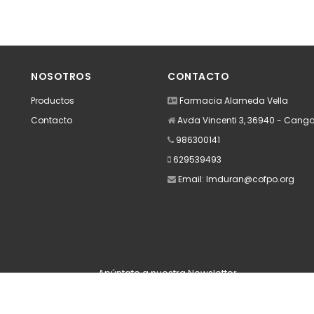
NOSOTROS
CONTACTO
Productos
Farmacia Alameda Vella
Contacto
Avda Vincenti 3, 36940 - Cang
986300141
629539493
Email:
lmduran@cofpo.org
Apúntate a nuestra Newsletter
Escribe aquí tu email...
Suscribirse