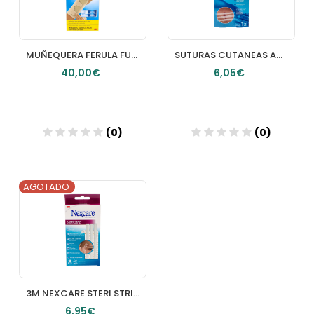
MUÑEQUERA FERULA FUTURO REVERSIBLE 1 UNIDAD TALLA M
SUTURAS CUTANEAS ADHESIVAS 6 X 102 MM
40,00€
6,05€
(0)
(0)
AGOTADO
Añadir
Añadir
3M NEXCARE STERI STRIP SUTURAS CUTANEAS ADHESIVA 3 U 6 X 75 MM Y 5 U 3 X 75 MM
6,95€