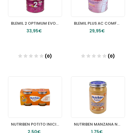
BLEMIL 2 OPTIMUM EVOLUTION 1 LATA 1200 G
BLEMIL PLUS AC COMFORT 800 G
33,95€
29,95€
(0)
(0)
Añadir
Añadir
NUTRIBEN POTITO INICIO A LA MERIENDA MANZANA NARANJA Y PLATANO CON GALLETA 2 ENVASES 120 G
NUTRIBEN MANZANA NARANJA PLATANO Y GALLETA POTITO 235 G
2,50€
1,75€