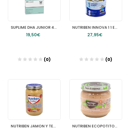
SUPLIME DHA JUNIOR 45 pececitos
NUTRIBEN INNOVA 1 1 ENVASE 800 G
19,50€
27,95€
(0)
(0)
Añadir
Añadir
NUTRIBEN JAMON Y TERNERA CON MENESTRA DE VERDURAS 1 POTITO 235 G
NUTRIBEN ECOPOTITOS PLATANO MANZANA 1 ENVASE 120 G