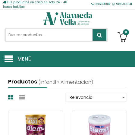
Tus productos en casa en sólo 24 - 48
986300141
986300141
horas hábiles
0
MENÚ
Productos
(infantil » Alimentacion)