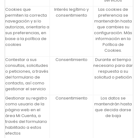
servicios
Cookies que
Interés legítimo y
Las cookies de
permiten la correcta
consentimiento
preferencia se
navegación y si lo
mantendrán hasta
autorizas, orientarla a
que cambies su
sus preferencias, en
configuración. Más
base a la política de
información en la
cookies
Política de
Cookies.
Contestar a sus
Consentimiento
Durante el tiempo
consultas, solicitudes
necesario para dar
o peticiones, a través
respuesta a su
del formulario de
solicitud o petición
contacto, así como
gestionar el servicio
Gestionar su registro
Consentimiento
Los datos se
como usuario de la
mantendrán hasta
página web en el
que decida darse
área Mi Cuenta, a
de baja
través del formulario
habilitado a estos
efectos