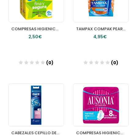
COMPRESAS HIGIENICAS FEMENINAS EVAX FINA Y SEGURA NORMAL 16 COMPRESAS
TAMPAX COMPAK PEARL TAMPON 100% ALGODON 16 UNIDADES SUPER PLUS
2,50€
4,95€
(0)
(0)
Añadir
Añadir
CABEZALES CEPILLO DENTAL ELECTRICO RECARGABLE ORALB PRO SENSI 4 UNIDADES (CEPILLO NORMAL)
COMPRESAS HIGIENICAS FEMENINAS AUSONIA AIRDRY NORMAL ALAS 14 UNIDADES