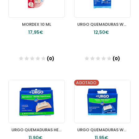
MORDEX 10 ML
URGO QUEMADURAS WATERPROOF APOSITOS 10 X 7 CM 4 U
17,95€
12,50€
(0)
(0)
AGOTADO
Añadir
Añadir
URGO QUEMADURAS HERIDAS SUPERFICIALES PEQUEÑO 6 U
URGO QUEMADURAS WATERPROOF APOSITOS 7 X 5 CM 6 U
11,90€
11,95€