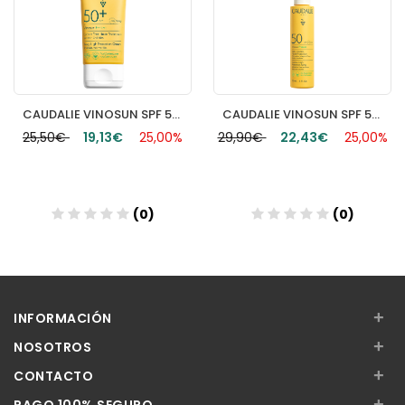
CAUDALIE VINOSUN SPF 50+ CREMA DE MUY ALTA PROTECCION 40ML
CAUDALIE VINOSUN SPF 50+ SPRAY DE MUY ALTA PROTECCION 150ML
25,50€
19,13€
25,00%
29,90€
22,43€
25,00%
(0)
(0)
Añadir
Añadir
+
INFORMACIÓN
+
NOSOTROS
+
CONTACTO
+