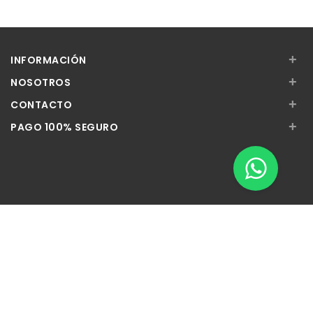
+
INFORMACIÓN
+
NOSOTROS
+
CONTACTO
+
PAGO 100% SEGURO
Apúntate a nuestra Newsletter
Escribe aquí tu email...
Suscribirse
He leído y acepto la
pólitica de privacidad