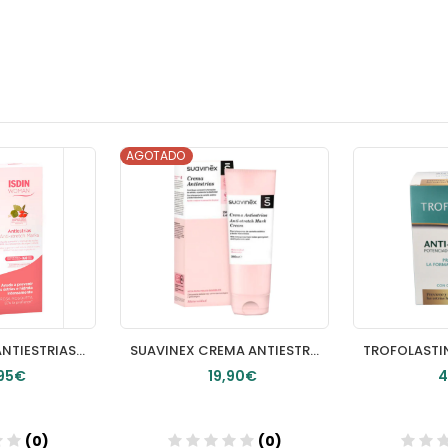
AGOTADO
ISDIN WOMAN ANTIESTRIAS PACK 2 UDS
SUAVINEX CREMA ANTIESTRIAS 1 ENVASE 250 ML
95€
19,90€
4
(0)
(0)