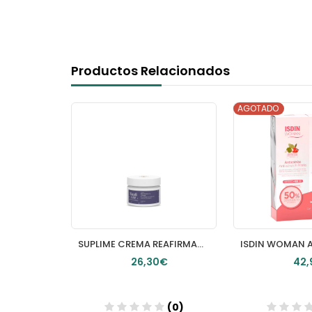
Productos Relacionados
AGOTADO
CAUDALIE VINOSCULPT BÁLSAMO CORPORAL LIFTING 250 ML
SUPLIME CREMA REAFIRMANTE LIFTING TEXTURA RICA 50ml
€
26,30€
42,
(0)
(0)