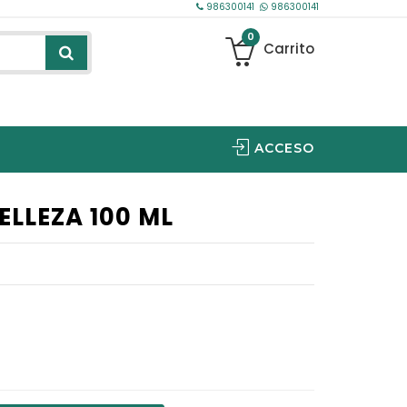
986300141
986300141
0
Carrito
ACCESO
YOU INNOVATION
NTC OPHTHALMICS IBERICA
ELLEZA 100 ML