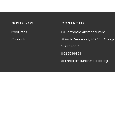
A
NOSOTROS
CONTACTO
Productos
Farmacia Alameda Vella
Contacto
Avda Vincenti 3, 36940 - Cang
986300141
629539493
Email:
lmduran@cofpo.org
Apúntate a nuestra Newsletter
Escribe aquí tu email...
Suscribirse
He leído y acepto la
pólitica de privacidad