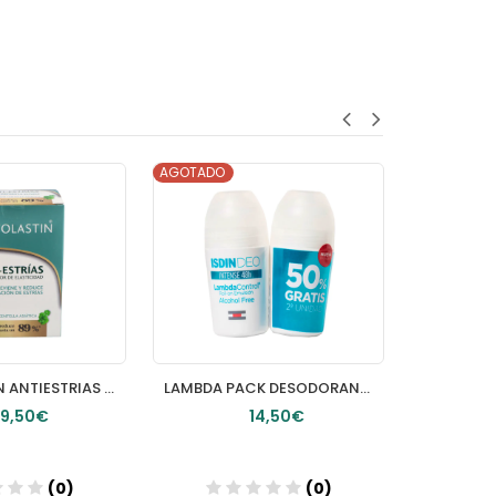
AGOTADO
AGOTADO
TROFOLASTIN ANTIESTRIAS 1 TUBO 400 ML
LAMBDA PACK DESODORANTE ROLLON DTO 50% 2ª UNIDAD
9,50€
14,50€
(0)
(0)