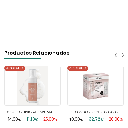
Productos Relacionados
AGOTADO
AGOTADO
SEGLE CLINICAL ESPUMA LIMPIADORA 1 ENVASE 150 ML
FILORGA COFRE OG CC CREAM
14,90€
11,18€
25,00%
40,90€
32,72€
20,00%