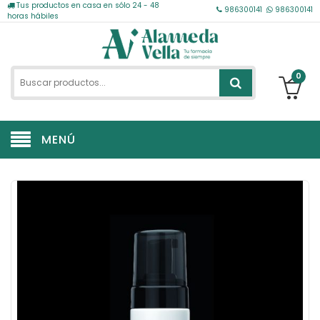
Tus productos en casa en sólo 24 - 48
986300141
986300141
horas hábiles
0
MENÚ