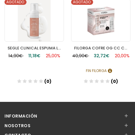
AGOTADO
AGOTADO
SEGLE CLINICAL ESPUMA LIMPIADORA 1 ENVASE 150 ML
FILORGA COFRE OG CC CREAM
14,90€
11,18€
25,00%
40,90€
32,72€
20,00%
FIN FILORGA
(0)
(0)
+
INFORMACIÓN
+
NOSOTROS