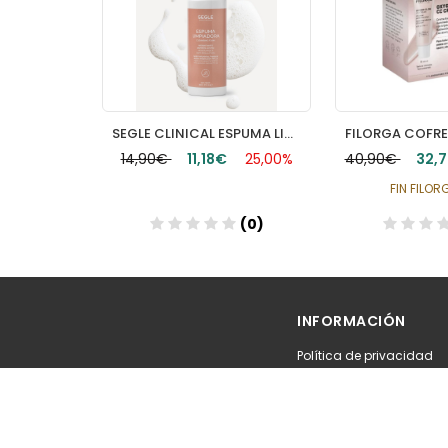
CAUDALIE VINOPURE KIT INICIAL
SEGLE CLINICAL ESPUMA LIMPIADORA 1 ENVASE 150 ML
30,00%
14,90€
11,18€
25,00%
40,90€
32,
FIN FILO
(0)
(0)
INFORMACIÓN
Política de privacidad
Terminos y condiciones
Política de devolución
Accesibilidad