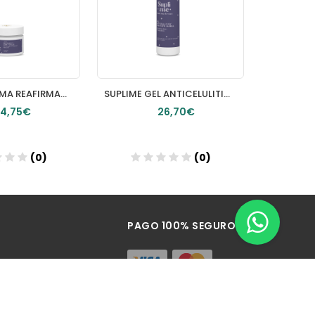
SUPLIME CREMA REAFIRMANTE CARA Y CUELLO TEXTURA LIGERA 50ml
SUPLIME GEL ANTICELULITICO GLOBAL 300ml
4,75€
26,70€
(0)
(0)
Añadir
PAGO 100% SEGURO
as (Pontevedra)