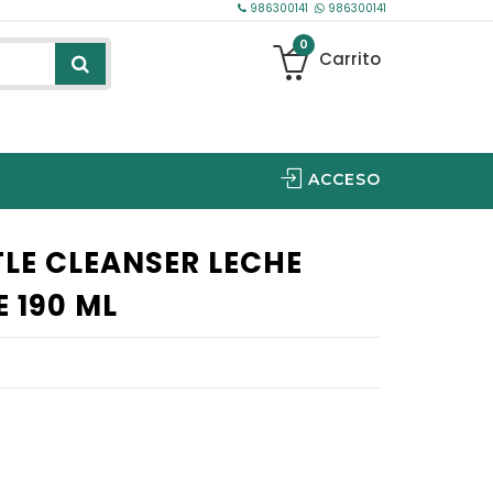
986300141
986300141
0
Carrito
ACCESO
YOU INNOVATION
NTC OPHTHALMICS IBERICA
LE CLEANSER LECHE
 190 ML