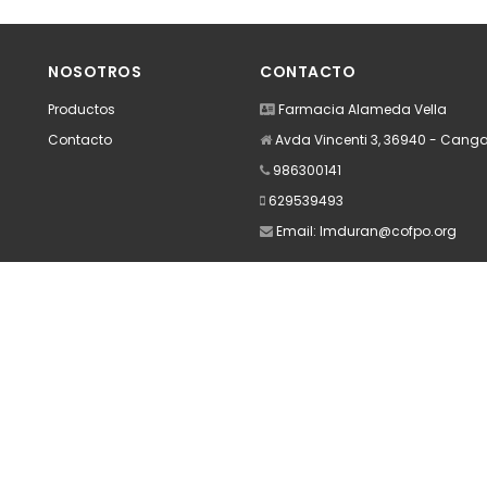
NOSOTROS
CONTACTO
Productos
Farmacia Alameda Vella
Contacto
Avda Vincenti 3, 36940 - Cang
986300141
629539493
Email:
lmduran@cofpo.org
Apúntate a nuestra Newsletter
Escribe aquí tu email...
Suscribirse
He leído y acepto la
pólitica de privacidad