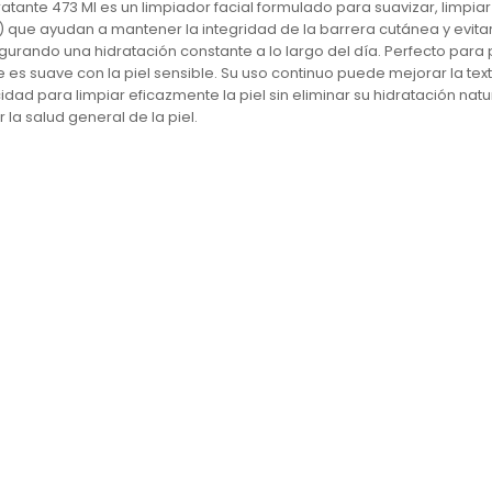
nte 473 Ml es un limpiador facial formulado para suavizar, limpiar e 
-II) que ayudan a mantener la integridad de la barrera cutánea y evit
egurando una hidratación constante a lo largo del día. Perfecto par
ue es suave con la piel sensible. Su uso continuo puede mejorar la te
idad para limpiar eficazmente la piel sin eliminar su hidratación na
la salud general de la piel.