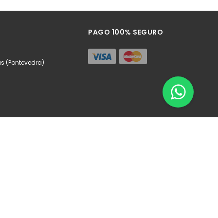
Añadir
PAGO 100% SEGURO
as (Pontevedra)