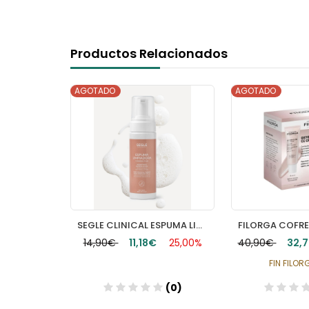
Productos Relacionados
AGOTADO
AGOTADO
CAUDALIE VINOPURE KIT INICIAL
SEGLE CLINICAL ESPUMA LIMPIADORA 1 ENVASE 150 ML
30,00%
14,90€
11,18€
25,00%
40,90€
32,
FIN FILO
(0)
(0)