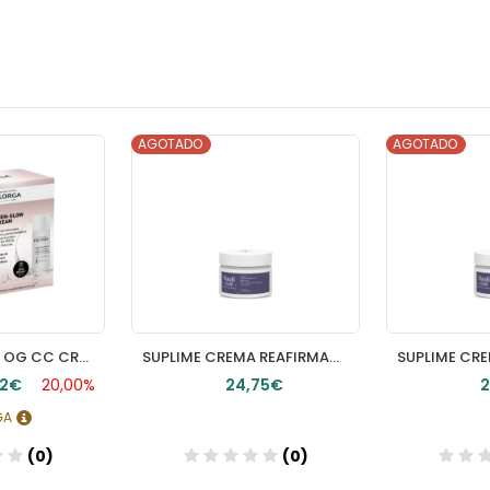
AGOTADO
AGOTADO
FILORGA COFRE OG CC CREAM
SUPLIME CREMA REAFIRMANTE ANTIOX 50ml
72€
20,00%
24,75€
2
RGA
(0)
(0)