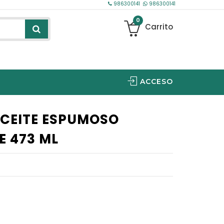
986300141
986300141
0
Carrito
ACCESO
YOU INNOVATION
NTC OPHTHALMICS IBERICA
ACEITE ESPUMOSO
E 473 ML