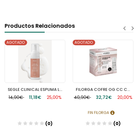
Productos Relacionados
AGOTADO
AGOTADO
SEGLE CLINICAL ESPUMA LIMPIADORA 1 ENVASE 150 ML
FILORGA COFRE OG CC CREAM
14,90€
11,18€
25,00%
40,90€
32,72€
20,00%
FIN FILORGA
(0)
(0)