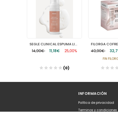
CAUDALIE VINOPURE KIT INICIAL
SEGLE CLINICAL ESPUMA LIMPIADORA 1 ENVASE 150 ML
30,00%
14,90€
11,18€
25,00%
40,90€
32,
FIN FILO
(0)
(0)
INFORMACIÓN
Política de privacidad
Terminos y condiciones
Política de devolución