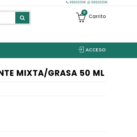
986300141
986300141
0
Carrito
ACCESO
YOU INNOVATION
NTC OPHTHALMICS IBERICA
NTE MIXTA/GRASA 50 ML