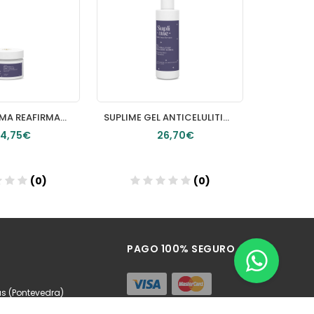
SUPLIME CREMA REAFIRMANTE CARA Y CUELLO TEXTURA LIGERA 50ml
SUPLIME GEL ANTICELULITICO GLOBAL 300ml
4,75€
26,70€
(0)
(0)
Añadir
PAGO 100% SEGURO
as (Pontevedra)