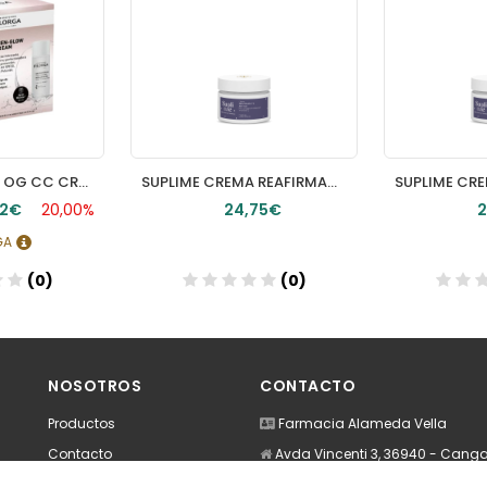
FILORGA COFRE OG CC CREAM
SUPLIME CREMA REAFIRMANTE ANTIOX 50ml
72€
20,00%
24,75€
2
RGA
(0)
(0)
NOSOTROS
CONTACTO
Productos
Farmacia Alameda Vella
Contacto
Avda Vincenti 3, 36940 - Cang
986300141