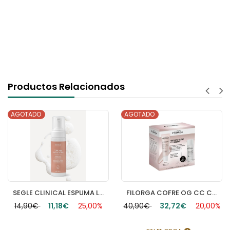
Productos Relacionados
AGOTADO
AGOTADO
SEGLE CLINICAL ESPUMA LIMPIADORA 1 ENVASE 150 ML
FILORGA COFRE OG CC CREAM
14,90€
11,18€
25,00%
40,90€
32,72€
20,00%