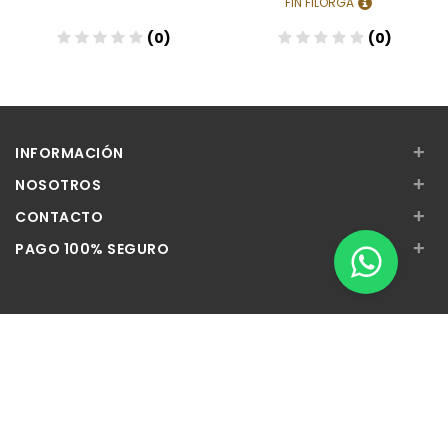
FIN FILORGA
(0)
(0)
+
INFORMACIÓN
+
NOSOTROS
+
CONTACTO
+
PAGO 100% SEGURO
Apúntate a nuestra Newsletter
Escribe aquí tu email...
Suscribirse