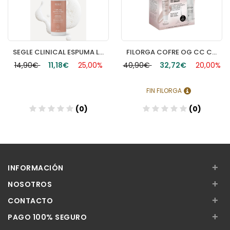
SEGLE CLINICAL ESPUMA LIMPIADORA 1 ENVASE 150 ML
FILORGA COFRE OG CC CREAM
14,90€
11,18€
25,00%
40,90€
32,72€
20,00%
FIN FILORGA
(0)
(0)
+
INFORMACIÓN
+
NOSOTROS
+
CONTACTO
+
PAGO 100% SEGURO