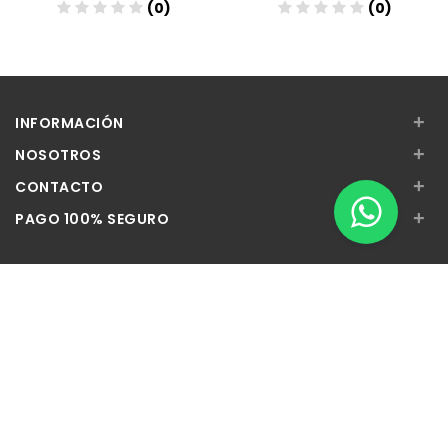
(0)
(0)
+
INFORMACIÓN
+
NOSOTROS
+
CONTACTO
+
PAGO 100% SEGURO
Apúntate a nuestra Newsletter
Escribe aquí tu email...
Suscribirse
He leído y acepto la
pólitica de privacidad