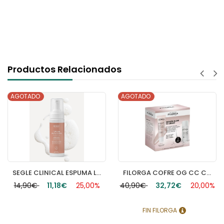
Productos Relacionados
AGOTADO
AGOTADO
SEGLE CLINICAL ESPUMA LIMPIADORA 1 ENVASE 150 ML
FILORGA COFRE OG CC CREAM
14,90€
11,18€
25,00%
40,90€
32,72€
20,00%
FIN FILORGA